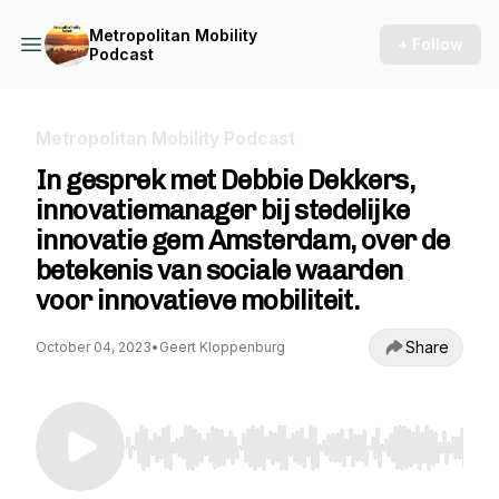
Metropolitan Mobility
+ Follow
Podcast
Metropolitan Mobility Podcast
In gesprek met Debbie Dekkers,
innovatiemanager bij stedelijke
innovatie gem Amsterdam, over de
betekenis van sociale waarden
voor innovatieve mobiliteit.
Share
October 04, 2023
•
Geert Kloppenburg
Use Left/Right to seek, Home/End to jump to st