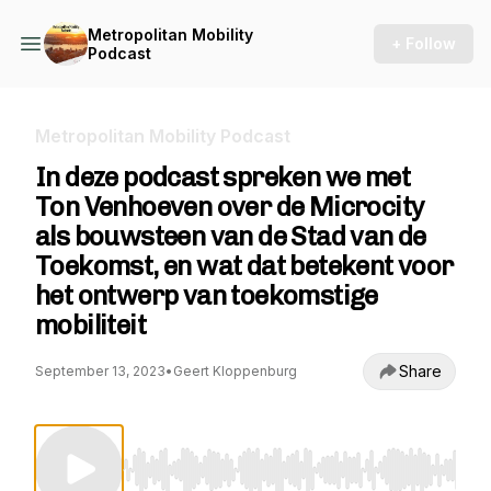
Metropolitan Mobility
+ Follow
Podcast
Metropolitan Mobility Podcast
In deze podcast spreken we met
Ton Venhoeven over de Microcity
als bouwsteen van de Stad van de
Toekomst, en wat dat betekent voor
het ontwerp van toekomstige
mobiliteit
Share
September 13, 2023
•
Geert Kloppenburg
Use Left/Right to seek, Home/End to jump to st