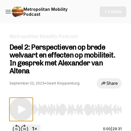
Metropolitan Mobility
+ Follow
Podcast
Metropolitan Mobility Podcast
Deel 2: Perspectieven op brede
welvaart en effecten op mobiliteit.
In gesprek met Alexander van
Altena
Share
September 22, 2023
•
Geert Kloppenburg
Use Left/Right to seek, Home/End to jump to st
0:00
|
29:31