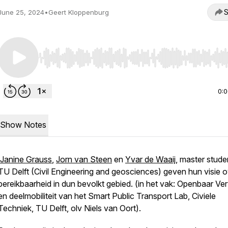
S
June 25, 2024
•
Geert Kloppenburg
Use Left/Right to seek, Home/End to jump to start o
0:
Show Notes
Janine Grauss
,
Jorn van Steen
en
Yvar de Waaij
, master stud
TU Delft (Civil Engineering and geosciences) geven hun visie 
bereikbaarheid in dun bevolkt gebied. (in het vak: Openbaar Ve
en deelmobiliteit van het Smart Public Transport Lab, Civiele
Techniek, TU Delft, olv Niels van Oort).