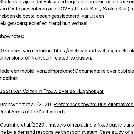
Studenten zijn in dat vak uitgedaagd om hun visie op de toeko
van OV te presenteren aan ROVER (Freek Bos / Saskia Kluit); d
hebben de beste ideeën geselecteerd, vanuit een
reizigersperspectief en hierbij hun verhaal.
shownotes:
10 vormen van uitsluiting:
https://nielsvanoort.weblog.tudelft.nl
dimensions-of-transport-related-exclusion/
Iedereen mobiel: vanzelfsprekend!
Documentaire over publiek
mobiliteit
Joost van Velzen in Trouw over de Hugohopper
,
Bronsvoort et al. (2021).
Preferences toward Bus Alternatives 
Rural Areas of the Netherlands.
Coutinho et al.(2020),
Impacts of replacing a fixed public tran
line by a demand responsive transport system: Case study of a 