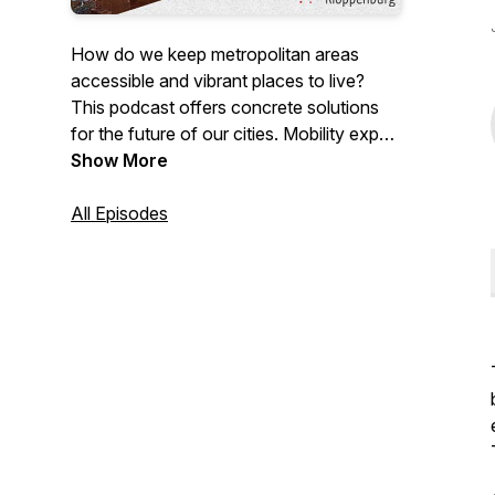
How do we keep metropolitan areas
accessible and vibrant places to live?
This podcast offers concrete solutions
for the future of our cities. Mobility expert
Geert Kloppenburg in conversation with
Show More
innovative entrepreneurs, scientists and
policy-makers.
All Episodes