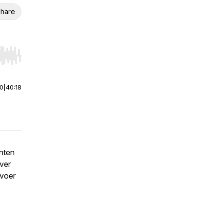
hare
r end. Hold shift to jump forward or backward.
00
|
40:18
enten
over
rvoer