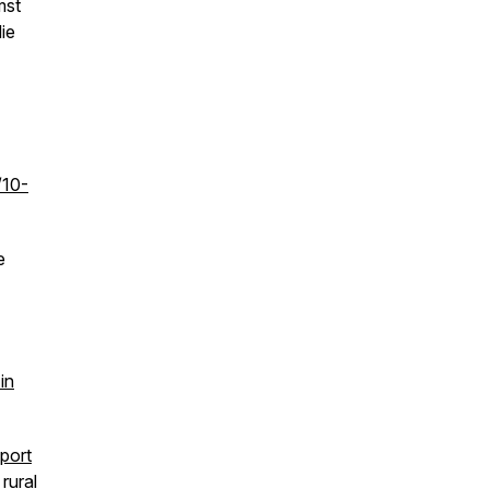
mst
ie
/10-
e
in
sport
rural