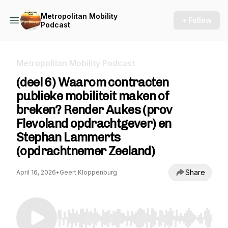
Metropolitan Mobility
+ Follow
Podcast
Metropolitan Mobility Podcast
(deel 6) Waarom contracten
publieke mobiliteit maken of
breken? Render Aukes (prov
Flevoland opdrachtgever) en
Stephan Lammerts
(opdrachtnemer Zeeland)
Share
April 16, 2026
•
Geert Kloppenburg
Use Left/Right to seek, Home/End to jump to st